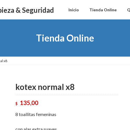
Inicio
Tienda Online
Q
Tienda Online
al x8
kotex normal x8
135,00
$
8 toallitas femeninas
con alas extra suaves